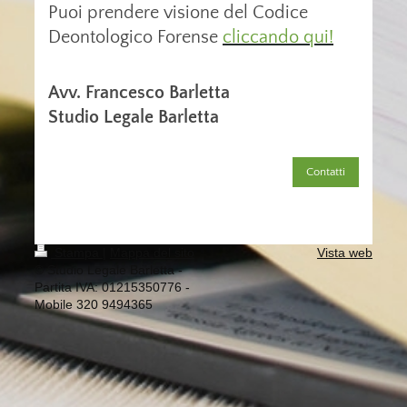
Puoi prendere visione del Codice
Deontologico Forense
cliccando qui!
Avv. Francesco Barletta
Studio Legale Barletta
Contatti
Stampa
|
Mappa del sito
Vista web
© Studio Legale Barletta -
Partita IVA: 01215350776 -
Mobile 320 9494365