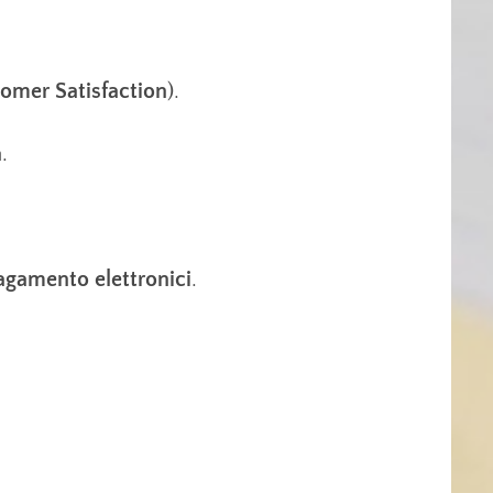
omer Satisfaction
).
à
.
gamento elettronici
.