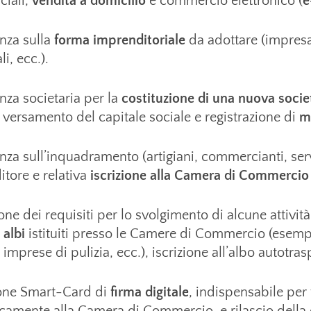
iali,
vendita a domicilio
e commercio elettronico (
e
nza sulla
forma imprenditoriale
da adottare (impresa 
li, ecc.).
za societaria per la
costituzione di una nuova socie
, versamento del capitale sociale e registrazione di
m
za sull’inquadramento (artigiani, commercianti, servi
tore e relativa
iscrizione alla Camera di Commercio
one dei requisiti per lo svolgimento di alcune attivit
 albi
istituiti presso le Camere di Commercio (esempio
i, imprese di pulizia, ecc.), iscrizione all’albo autotra
ione Smart-Card di
firma digitale
, indispensabile per f
camente alla Camera di Commercio, e rilascio della