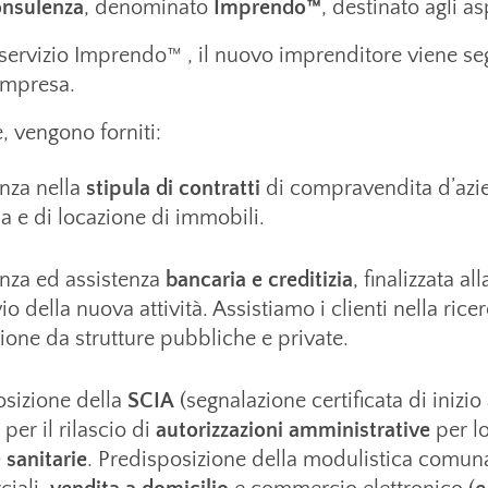
onsulenza
, denominato
Imprendo
™
, destinato agli a
 servizio
Imprendo
™
, il nuovo imprenditore viene se
impresa.
e, vengono forniti:
nza nella
stipula di contratti
di compravendita d’azien
a e di locazione di immobili.
nza ed assistenza
bancaria e creditizia
, finalizzata a
vio della nuova attività. Assistiamo i clienti nella rice
ione da strutture pubbliche e private.
osizione della
SCIA
(segnalazione certificata di inizi
 per il rilascio di
autorizzazioni amministrative
per lo
 sanitarie
. Predisposizione della modulistica comunal