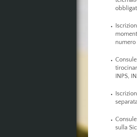
obbligat
Iscrizion
momento 
numero d
Consulen
tirocina
INPS, IN
Iscrizio
separata
Consule
sulla Si