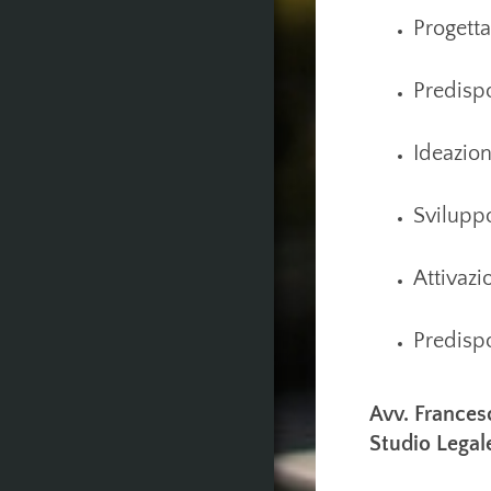
Progett
Predispo
Ideazio
Svilupp
Attivazi
Predisp
Avv. Frances
Studio Legal