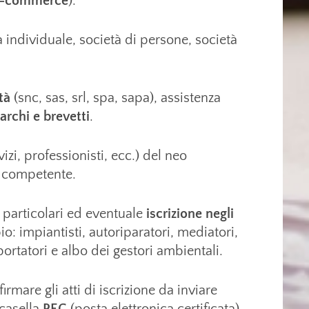
-commerce
).
individuale, società di persone, società
tà
(snc, sas, srl, spa, sapa), assistenza
archi e brevetti
.
zi, professionisti, ecc.) del neo
competente.
à particolari ed eventuale
iscrizione negli
: impiantisti, autoriparatori, mediatori,
sportatori e albo dei gestori ambientali.
irmare gli atti di iscrizione da inviare
 casella
PEC
(posta elettronica certificata),