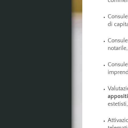
commerc
Consule
di capita
Consulen
notarile
Consulen
imprendi
Valutazi
appositi
estetist
Attivaz
telemati