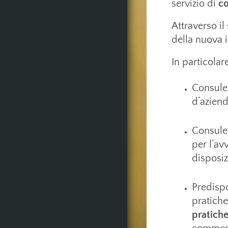
servizio di
c
Attraverso il
della nuova 
In particolar
Consule
d’aziend
Consule
per l’av
disposiz
Predisp
pratiche
pratiche